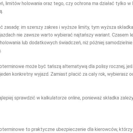
ń, limitów holowania oraz tego, czy ochrona ma działać tylko w 
ą.
ąć zasadę: im szerszy zakres i wyższe limity, tym wyższa składka.
jazdach nie zawsze warto wybierać najtańszy wariant. Czasem le
 holowania lub dodatkowych świadczeń, niż później samodzielni
.
oterminowe może być tańszą alternatywą dla polisy rocznej, jeś
 jeden konkretny wyjazd. Zamiast płacić za cały rok, wybierasz 
jlepiej sprawdzić w kalkulatorze online, ponieważ składka zale
oterminowe to praktyczne ubezpieczenie dla kierowców, którzy