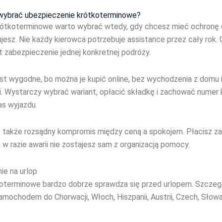
wybrać ubezpieczenie krótkoterminowe?
rótkoterminowe warto wybrać wtedy, gdy chcesz mieć ochronę 
bujesz. Nie każdy kierowca potrzebuje assistance przez cały rok
t zabezpieczenie jednej konkretnej podróży.
est wygodne, bo można je kupić online, bez wychodzenia z domu i
i. Wystarczy wybrać wariant, opłacić składkę i zachować numer
as wyjazdu.
o także rozsądny kompromis między ceną a spokojem. Płacisz za
 w razie awarii nie zostajesz sam z organizacją pomocy.
ie na urlop
oterminowe bardzo dobrze sprawdza się przed urlopem. Szczeg
amochodem do Chorwacji, Włoch, Hiszpanii, Austrii, Czech, Słowa