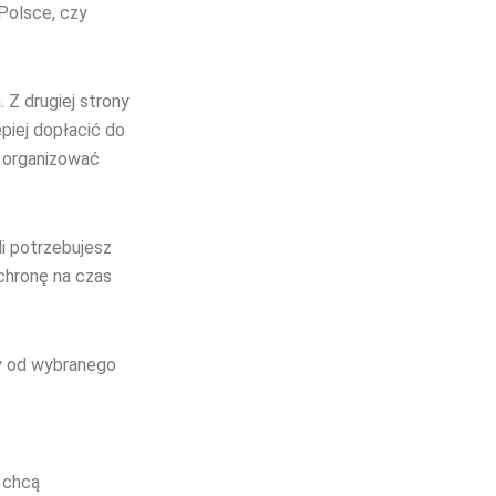
Polsce, czy
 Z drugiej strony
piej dopłacić do
e organizować
li potrzebujesz
ochronę na czas
ży od wybranego
 chcą