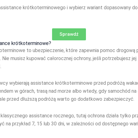
assistance krótkoterminowego i wybierz wariant dopasowany d
Sprawdź
tance krótkoterminowe?
koterminowe to ubezpieczenie, które zapewnia pomoc drogową p
 Nie musisz kupować całorocznej ochrony, jeśli potrzebujesz jej 
.
owcy wybierają assistance krótkoterminowe przed podróżą waka
endem w górach, trasą nad morze albo wtedy, gdy samochód na 
ale przed dłuższą podróżą warto go dodatkowo zabezpieczyć.
 klasycznego assistance rocznego, tutaj ochrona działa tylko p
ć na przykład 7, 15 lub 30 dni, w zależności od dostępnego wari