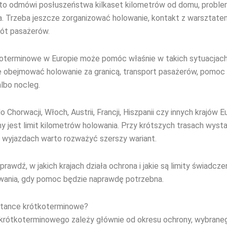
uto odmówi posłuszeństwa kilkaset kilometrów od domu, proble
a. Trzeba jeszcze zorganizować holowanie, kontakt z warsztatem
ót pasażerów.
oterminowe w Europie może pomóc właśnie w takich sytuacjach
 obejmować holowanie za granicą, transport pasażerów, pomoc 
lbo nocleg.
 Chorwacji, Włoch, Austrii, Francji, Hiszpanii czy innych krajów E
 jest limit kilometrów holowania. Przy krótszych trasach wystar
h wyjazdach warto rozważyć szerszy wariant.
awdź, w jakich krajach działa ochrona i jakie są limity świadcze
wania, gdy pomoc będzie naprawdę potrzebna.
istance krótkoterminowe?
krótkoterminowego zależy głównie od okresu ochrony, wybraneg