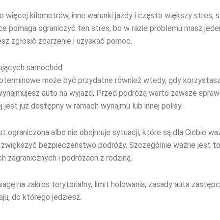
 więcej kilometrów, inne warunki jazdy i często większy stres, 
nce pomaga ograniczyć ten stres, bo w razie problemu masz jede
z zgłosić zdarzenie i uzyskać pomoc.
ujących samochód
koterminowe może być przydatne również wtedy, gdy korzystas
 wynajmujesz auto na wyjazd. Przed podróżą warto zawsze sprawdz
jest już dostępny w ramach wynajmu lub innej polisy.
st ograniczona albo nie obejmuje sytuacji, które są dla Ciebie 
zwiększyć bezpieczeństwo podróży. Szczególnie ważne jest to
h zagranicznych i podróżach z rodziną.
gę na zakres terytorialny, limit holowania, zasady auta zastęp
aju, do którego jedziesz.