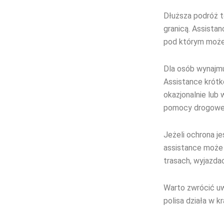
Dłuższa podróż to
granicą. Assista
pod którym możes
Dla osób wynajm
Assistance krót
okazjonalnie lub
pomocy drogowej 
Jeżeli ochrona je
assistance może 
trasach, wyjazdac
Warto zwrócić uwa
polisa działa w kr