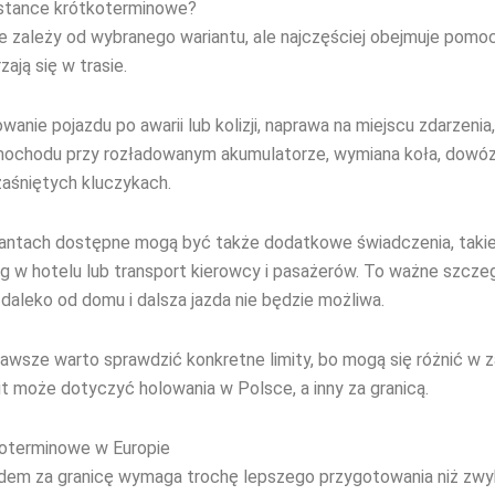
istance krótkoterminowe?
e zależy od wybranego wariantu, ale najczęściej obejmuje pomoc
zają się w trasie.
anie pojazdu po awarii lub kolizji, naprawa na miejscu zdarzenia
mochodu przy rozładowanym akumulatorze, wymiana koła, dowóz
aśniętych kluczykach.
antach dostępne mogą być także dodatkowe świadczenia, takie
g w hotelu lub transport kierowcy i pasażerów. To ważne szcze
 daleko od domu i dalsza jazda nie będzie możliwa.
wsze warto sprawdzić konkretne limity, bo mogą się różnić w z
mit może dotyczyć holowania w Polsce, a inny za granicą.
koterminowe w Europie
em za granicę wymaga trochę lepszego przygotowania niż zwyk