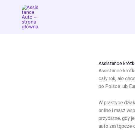
Przejdź
do
treści
Assistance krótko
Assistance krótk
cały rok, ale ch
po Polsce lub Eur
W praktyce działa
online i masz wsp
przydatne, gdy je
auto zastępcze c