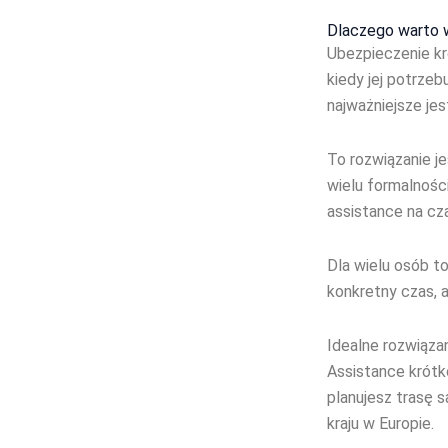
Dlaczego warto 
Ubezpieczenie k
kiedy jej potrze
najważniejsze jes
To rozwiązanie j
wielu formalnośc
assistance na cz
Dla wielu osób t
konkretny czas, a
Idealne rozwiązan
Assistance krótk
planujesz trasę s
kraju w Europie.