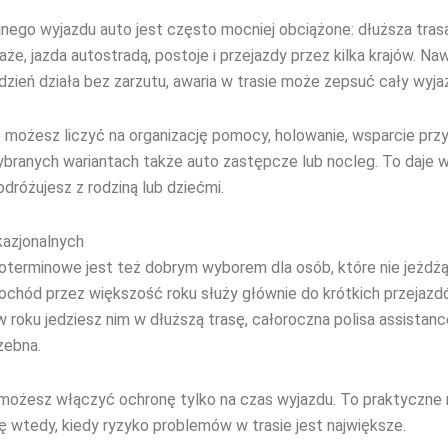
ego wyjazdu auto jest często mocniej obciążone: dłuższa tras
że, jazda autostradą, postoje i przejazdy przez kilka krajów. Naw
zień działa bez zarzutu, awaria w trasie może zepsuć cały wyja
e możesz liczyć na organizację pomocy, holowanie, wsparcie prz
ybranych wariantach także auto zastępcze lub nocleg. To daje 
dróżujesz z rodziną lub dziećmi.
kazjonalnych
oterminowe jest też dobrym wyborem dla osób, które nie jeżdżą
mochód przez większość roku służy głównie do krótkich przejazd
w roku jedziesz nim w dłuższą trasę, całoroczna polisa assistan
zebna.
i możesz włączyć ochronę tylko na czas wyjazdu. To praktyczne 
ę wtedy, kiedy ryzyko problemów w trasie jest największe.