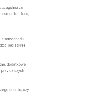
szczególnie za
n numer telefonu,
z z samochodu
ić, jaki zakres
ważne, dodatkowe
 przy dalszych
czego oraz to, czy