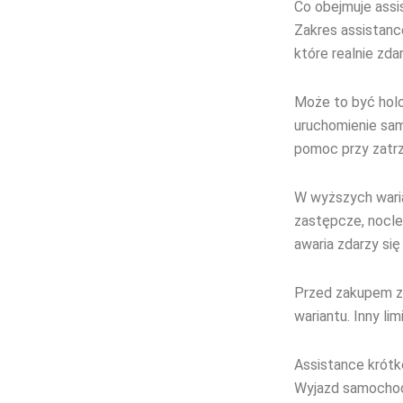
Co obejmuje ass
Zakres assistanc
które realnie zdar
Może to być holow
uruchomienie sa
pomoc przy zatrz
W wyższych wari
zastępcze, nocle
awaria zdarzy się
Przed zakupem za
wariantu. Inny li
Assistance krót
Wyjazd samochod