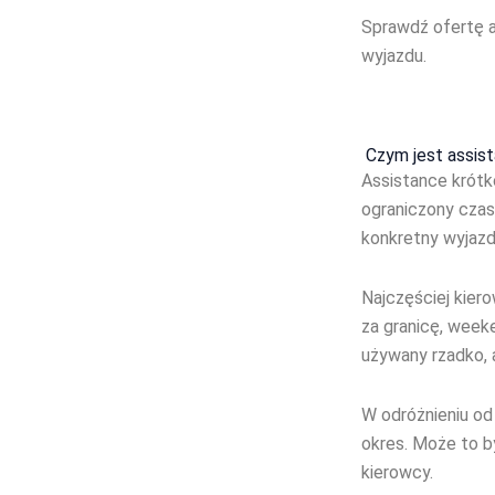
Sprawdź ofertę 
wyjazdu.
Czym jest assis
Assistance krót
ograniczony czas.
konkretny wyjazd
Najczęściej kier
za granicę, week
używany rzadko, 
W odróżnieniu od
okres. Może to by
kierowcy.