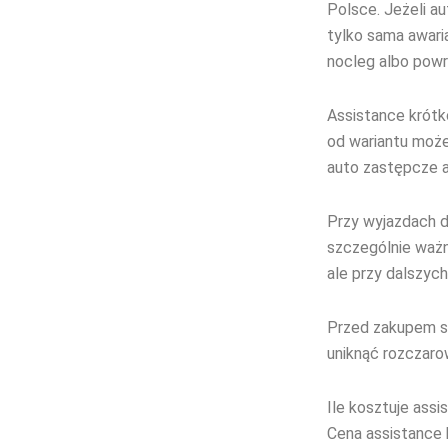
Polsce. Jeżeli a
tylko sama awari
nocleg albo powr
Assistance krótk
od wariantu może
auto zastępcze a
Przy wyjazdach do
szczególnie ważny
ale przy dalszyc
Przed zakupem spr
uniknąć rozczaro
Ile kosztuje ass
Cena assistance 