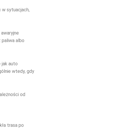
 w sytuacjach,
, awaryjne
 paliwa albo
 jak auto
gólnie wtedy, gdy
ależności od
ła trasa po