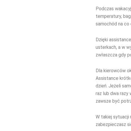
Podczas wakacyjn
temperatury, baga
samochód na co d
Dzięki assistanc
usterkach, a w w
zwłaszcza gdy po
Dla kierowców o
Assistance krótk
dzień. Jeżeli sa
raz lub dwa razy 
zawsze być potr
W takiej sytuacj
zabezpieczasz si