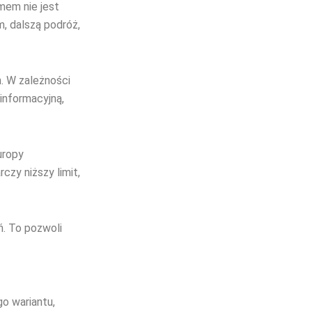
mem nie jest
, dalszą podróż,
. W zależności
informacyjną,
uropy
czy niższy limit,
ń. To pozwoli
o wariantu,